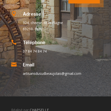

Adresse
324, chemin de la Plagne
69210, Bully

Téléphone
07 84 74 84 74

Email
artisansdusudbeaujolais@gmail.com
Réalisé par
CHAPSELLE